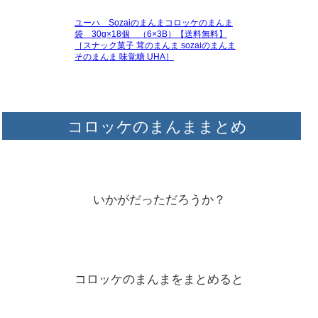
ユーハ Sozaiのまんまコロッケのまんま
袋 30g×18個 （6×3B）【送料無料】
［スナック菓子 茸のまんま sozaiのまんま
そのまんま 味覚糖 UHA］
コロッケのまんままとめ
いかがだっただろうか？
コロッケのまんまをまとめると