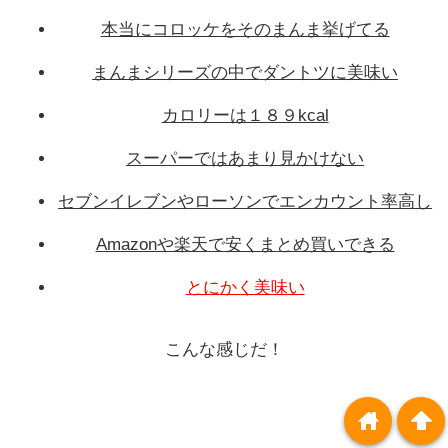
本当にコロッケをそのまんま挙げてる
まんまシリーズの中でダントツに美味い
カロリーは１８９kcal
スーパーではあまり見かけない
セブンイレブンやローソンでエンカウント率高し
Amazonや楽天で安くまとめ買いできる
とにかく美味い
こんな感じだ！
home
arrowup