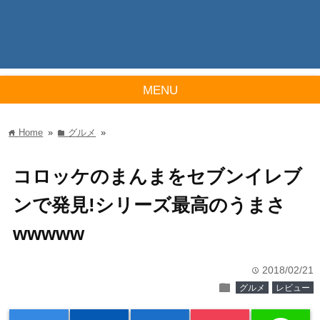
MENU
Home
»
グルメ
»
home
folder
コロッケのまんまをセブンイレブ
ンで発見!シリーズ最高のうまさ
wwwww
2018/02/21
time
folder
グルメ
レビュー