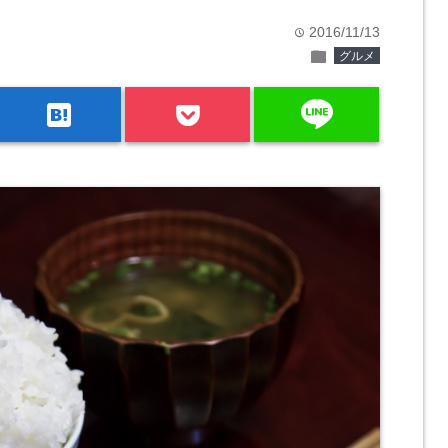
2016/11/13
time
folder
グルメ
line
hatenabookmark