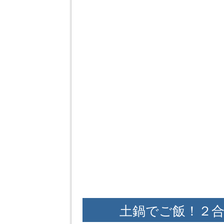
土鍋でご飯！２