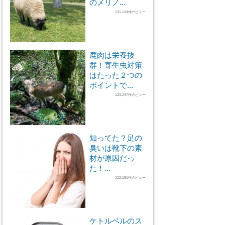
のメリノ...
131,134件のビュー
鹿肉は栄養抜
群！寄生虫対策
はたった２つの
ポイントで...
123,247件のビュー
知ってた？足の
臭いは靴下の素
材が原因だっ
た！...
122,181件のビュー
ケトルベルのス