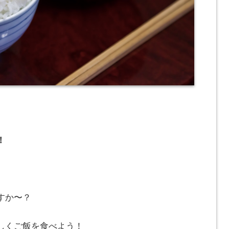
！
すか〜？
しくご飯を食べよう！