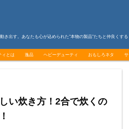
動き出す。あなたも心が込められた"本物の製品"たちと仲良くす
ティとは
逸品
ヘビーデューティ
おもしろネタ
サ
しい炊き方！2合で炊くの
！