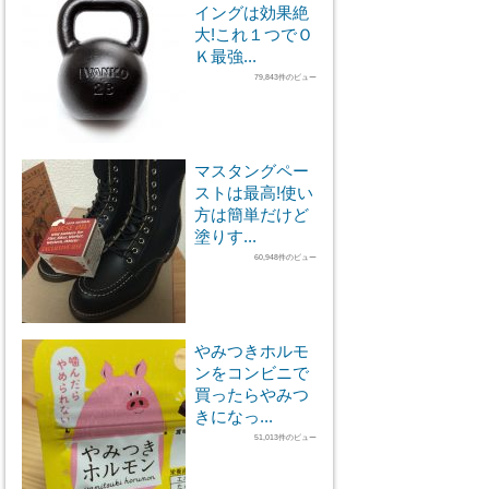
イングは効果絶
大!これ１つでＯ
Ｋ最強...
79,843件のビュー
マスタングペー
ストは最高!使い
方は簡単だけど
塗りす...
60,948件のビュー
やみつきホルモ
ンをコンビニで
買ったらやみつ
きになっ...
51,013件のビュー