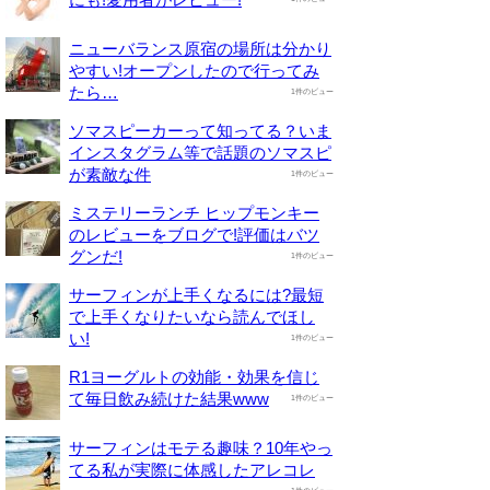
ニューバランス原宿の場所は分かり
やすい!オープンしたので行ってみ
たら…
1件のビュー
ソマスピーカーって知ってる？いま
インスタグラム等で話題のソマスピ
が素敵な件
1件のビュー
ミステリーランチ ヒップモンキー
のレビューをブログで!評価はバツ
グンだ!
1件のビュー
サーフィンが上手くなるには?最短
で上手くなりたいなら読んでほし
い!
1件のビュー
R1ヨーグルトの効能・効果を信じ
て毎日飲み続けた結果www
1件のビュー
サーフィンはモテる趣味？10年やっ
てる私が実際に体感したアレコレ