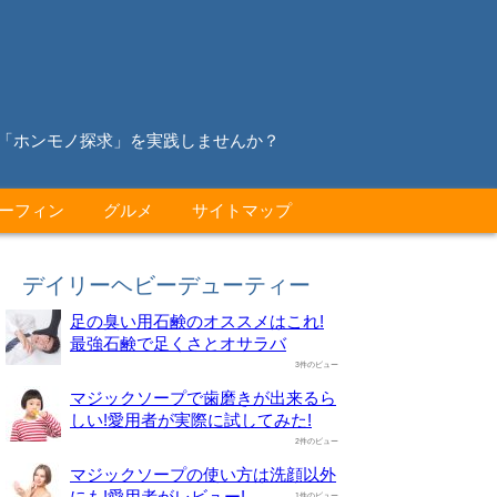
る「ホンモノ探求」を実践しませんか？
ーフィン
グルメ
サイトマップ
デイリーヘビーデューティー
足の臭い用石鹸のオススメはこれ!
最強石鹸で足くさとオサラバ
3件のビュー
マジックソープで歯磨きが出来るら
しい!愛用者が実際に試してみた!
2件のビュー
マジックソープの使い方は洗顔以外
にも!愛用者がレビュー!
1件のビュー