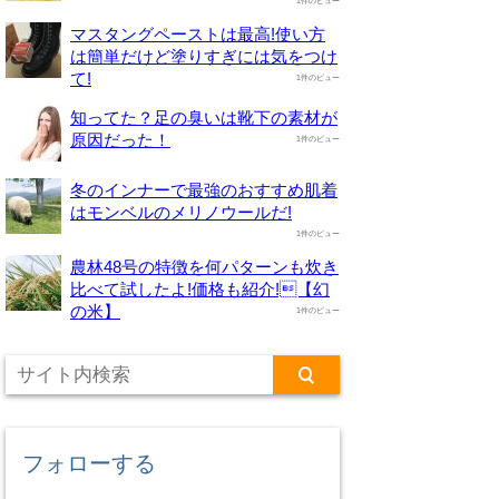
1件のビュー
マスタングペーストは最高!使い方
は簡単だけど塗りすぎには気をつけ
て!
1件のビュー
知ってた？足の臭いは靴下の素材が
原因だった！
1件のビュー
冬のインナーで最強のおすすめ肌着
はモンベルのメリノウールだ!
1件のビュー
農林48号の特徴を何パターンも炊き
比べて試したよ!価格も紹介!【幻
の米】
1件のビュー
フォローする