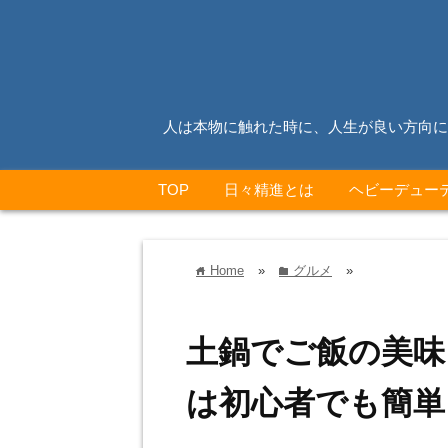
人は本物に触れた時に、人生が良い方向に
TOP
日々精進とは
ヘビーデュー
Home
»
グルメ
»
home
folder
土鍋でご飯の美味
は初心者でも簡単