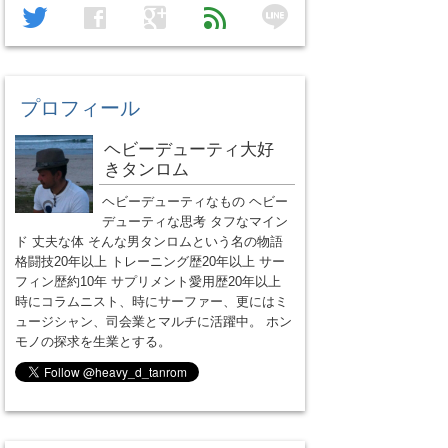
line
twitter
facebook
google
feed
プロフィール
ヘビーデューティ大好
きタンロム
ヘビーデューティなもの ヘビー
デューティな思考 タフなマイン
ド 丈夫な体 そんな男タンロムという名の物語
格闘技20年以上 トレーニング歴20年以上 サー
フィン歴約10年 サプリメント愛用歴20年以上
時にコラムニスト、時にサーファー、更にはミ
ュージシャン、司会業とマルチに活躍中。 ホン
モノの探求を生業とする。