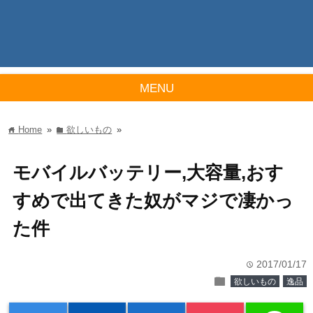
MENU
Home
»
欲しいもの
»
home
folder
モバイルバッテリー,大容量,おす
すめで出てきた奴がマジで凄かっ
た件
2017/01/17
time
folder
欲しいもの
逸品