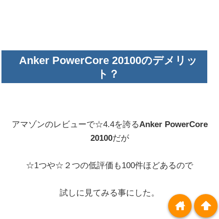
Anker PowerCore 20100のデメリッ
ト？
アマゾンのレビューで☆4.4を誇る
Anker PowerCore
20100
だが
☆1つや☆２つの低評価も100件ほどあるので
試しに見てみる事にした。
home
arrowup